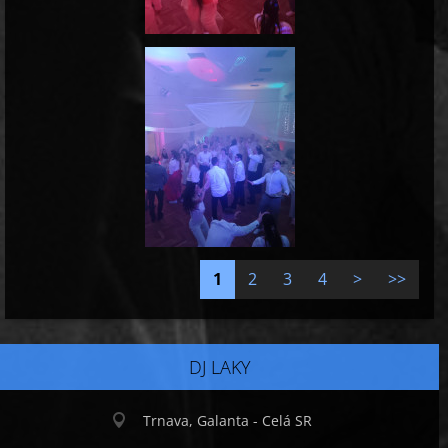
1
2
3
4
>
>>
DJ LAKY
Trnava, Galanta - Celá SR