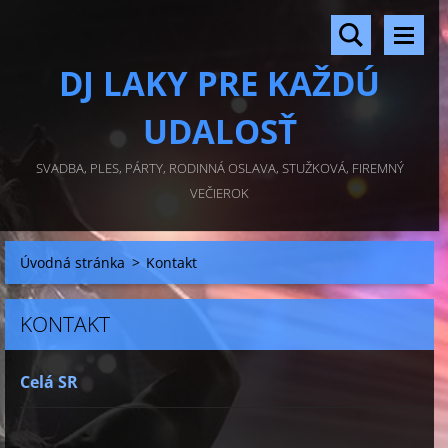
DJ LAKY PRE KAŽDÚ
UDALOSŤ
SVADBA, PLES, PÁRTY, RODINNÁ OSLAVA, STUŽKOVÁ, FIREMNÝ
VEČIEROK
Úvodná stránka
>
Kontakt
KONTAKT
Celá SR